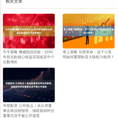
相关文章
牛牛策略 挪威电信目标：2030
掌上策略 马镫革命：这个小发
年前北欧核心收益实现低至中个
明如何重塑欧亚大陆权力格局？
位数增长
华星配资 公司热点｜未出席董
事会审议财报等，瑞联新材时任
董事吕浩平被公开谴责