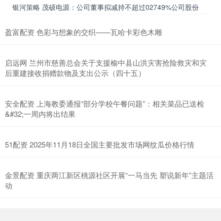
银河策略 茂硕电源：公司董事拟减持不超过02749%公司股份
盈富配资 色彩与想象的交织——瓦哈卡彩色木雕
启远网 兰州市慈善总会关于支援榆中县山洪灾害抢险救灾和灾
后重建接收捐赠款物及支出公示（四十五）
安全配资 上海教委通报“部分学校午餐问题”：相关菜品已送检
&#32;一周内将出结果
51配资 2025年11月18日全国主要批发市场网纹瓜价格行情
金景配资 重庆两江新区桃源社区开展“一马当先 塑说新年”主题活
动