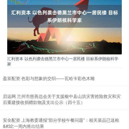
汇利资本 以色列袭击德黑兰市中心一居民楼 目标系伊朗核科学
家
盈富配资 色彩与想象的交织——瓦哈卡彩色木雕
启远网 兰州市慈善总会关于支援榆中县山洪灾害抢险救灾和灾
后重建接收捐赠款物及支出公示（四十五）
安全配资 上海教委通报“部分学校午餐问题”：相关菜品已送检
&#32;一周内将出结果