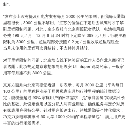
制"。
"发布会上没有提及租电方案有每月 3000 公里的限制，但我每天通勤
里程很长，3000 公里不够用。"江苏的佳佳在下定后去试驾时才了解
到里程限制问题。对此，京东客服向北京商报记者承认，电池租用服
务费 499 元 / 月，12 月 8 日 24 时前下定降至 399 元 / 月，行驶里程
限制为 3000 公里，超里程部分按照 0.2 元 / 公里收取超里程租金，
当月未使用的里程可次月结转，不支持跨月结转。
对于里程限制的问题，北京埃安线下体验店的工作人员向北京商报记
者透露，此项规定是京东想限制用埃安 UT Super 跑网约车，一般家
用车每月跑不到 3000 公里。
京东方面则向北京商报记者进一步表示，每月 3000 公里（平均每日
100 公里）的里程标准基于居民私家车月均行驶里程的统计数据设
定，能覆盖超过 90% 家庭用户的日常需求，是"家庭套餐"实现高性价
比的基础。此设定也用以区分私人与商业用途，确保服务与定价对所
有家庭用户保持公平。针对用户长途出行、跨城通勤等个性化需求，
巧克力换电即将推出 50 元享 1000 公里的"里程增量包"，满足用户更
丰富的出行场景需求。