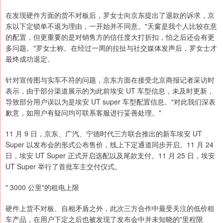
在发现硬件方面的货不对板后，罗女士向京东提出了退款的诉求，京
东以下定锁单不退为理由，一开始并不同意。"天窗是我个人比较在意
的配置，但更重要的是对销售方的信任度大打折扣，怕之后还会有更
多问题。"罗女士称。在经过一周的拉扯与社交媒体发声后，罗女士才
最终成功退定。
针对宣传图与实车不符的问题，京东方面在接受北京商报记者采访时
表示，由于部分渠道展示的为此前埃安 UT 车型信息，未及时更新，
导致部分用户误以为是埃安 UT super 车型配置信息。"对此我们深表
歉意，如用户有疑问均可联系客服进行妥善处理。"
11 月 9 日，京东、广汽、宁德时代三方联合推出的新车埃安 UT
Super 以发布会的形式公布售价，线上下定通道同步开启。11 月 24
日，埃安 UT Super 正式开启选配以及尾款支付。11 月 25 日，埃安
UT Super 举行了首批车主交付仪式。
" 3000 公里"的租电上限
硬件上货不对板、自相矛盾之外，此次三方合作中最受关注的低价租
车产品，在用户下定之后也被发现了发布会中并未知晓的"里程限