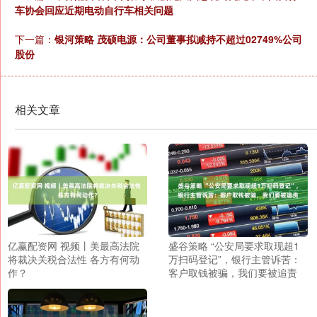
车协会回应近期电动自行车相关问题
下一篇：
银河策略 茂硕电源：公司董事拟减持不超过02749%公司
股份
相关文章
亿赢配资网 视频丨美最高法院
盛谷策略 “公安局要求取现超1
将裁决关税合法性 各方有何动
万扫码登记”，银行主管诉苦：
作？
客户取钱被骗，我们要被追责