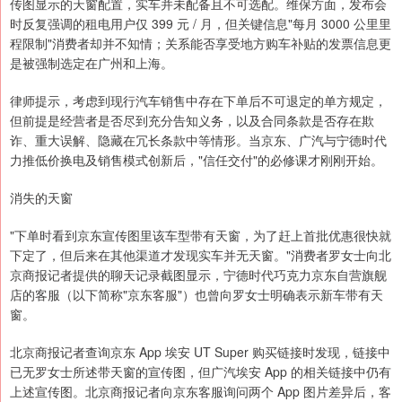
传图显示的天窗配置，实车并未配备且不可选配。维保方面，发布会
时反复强调的租电用户仅 399 元 / 月，但关键信息"每月 3000 公里里
程限制"消费者却并不知情；关系能否享受地方购车补贴的发票信息更
是被强制选定在广州和上海。
律师提示，考虑到现行汽车销售中存在下单后不可退定的单方规定，
但前提是经营者是否尽到充分告知义务，以及合同条款是否存在欺
诈、重大误解、隐藏在冗长条款中等情形。当京东、广汽与宁德时代
力推低价换电及销售模式创新后，"信任交付"的必修课才刚刚开始。
消失的天窗
"下单时看到京东宣传图里该车型带有天窗，为了赶上首批优惠很快就
下定了，但后来在其他渠道才发现实车并无天窗。"消费者罗女士向北
京商报记者提供的聊天记录截图显示，宁德时代巧克力京东自营旗舰
店的客服（以下简称"京东客服"）也曾向罗女士明确表示新车带有天
窗。
北京商报记者查询京东 App 埃安 UT Super 购买链接时发现，链接中
已无罗女士所述带天窗的宣传图，但广汽埃安 App 的相关链接中仍有
上述宣传图。北京商报记者向京东客服询问两个 App 图片差异后，客