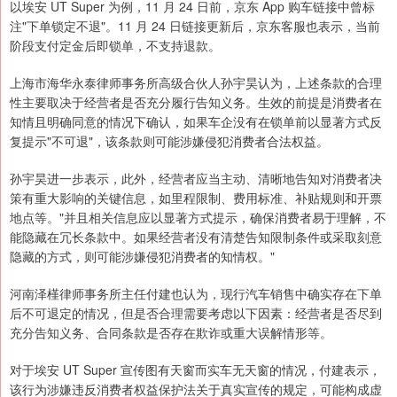
以埃安 UT Super 为例，11 月 24 日前，京东 App 购车链接中曾标
注"下单锁定不退"。11 月 24 日链接更新后，京东客服也表示，当前
阶段支付定金后即锁单，不支持退款。
上海市海华永泰律师事务所高级合伙人孙宇昊认为，上述条款的合理
性主要取决于经营者是否充分履行告知义务。生效的前提是消费者在
知情且明确同意的情况下确认，如果车企没有在锁单前以显著方式反
复提示"不可退"，该条款则可能涉嫌侵犯消费者合法权益。
孙宇昊进一步表示，此外，经营者应当主动、清晰地告知对消费者决
策有重大影响的关键信息，如里程限制、费用标准、补贴规则和开票
地点等。"并且相关信息应以显著方式提示，确保消费者易于理解，不
能隐藏在冗长条款中。如果经营者没有清楚告知限制条件或采取刻意
隐藏的方式，则可能涉嫌侵犯消费者的知情权。"
河南泽槿律师事务所主任付建也认为，现行汽车销售中确实存在下单
后不可退定的情况，但是否合理需要考虑以下因素：经营者是否尽到
充分告知义务、合同条款是否存在欺诈或重大误解情形等。
对于埃安 UT Super 宣传图有天窗而实车无天窗的情况，付建表示，
该行为涉嫌违反消费者权益保护法关于真实宣传的规定，可能构成虚