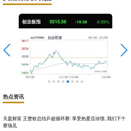
基金指数
7229.80
-1.63
-0.02%
热点资讯
天盈财富 王楚钦总结乒超循环赛: 享受热爱且珍惜, 我们下个
赛场见