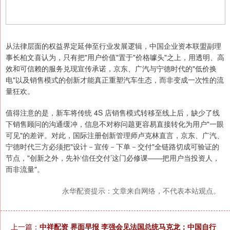
从法律层面的权益界定延伸至行业发展逻辑，中国企业资本联盟副理
事长柏文喜认为，只有把"用户价值"置于"价格噱头"之上，用透明、高
效和可信赖的服务兑现宣传承诺，京东、广汽与宁德时代的"低价换
电"以及销售模式的创新才能真正重塑汽车生态，而非变成一次性的流
量狂欢。
值得注意的是，新车将传统 4S 店销售模式转移至线上后，缺少了线
下销售顾问的沟通缓冲，信息不对称问题更容易直接转化为用户"一眼
可见"的差评。对此，国际注册创新管理师卢克林直言，京东、广汽、
宁德时代三方必须把"设计－宣传－下单－交付"全链路切成可验证的
节点，"创新之外，先补‘信任交付’这门必修课——把用户当投资人，
而非流量"。
永华配资提示：文章来自网络，不代表本站观点。
上一篇：
中祥配资 界面早报 李强会见法国总统马克龙；中国自行