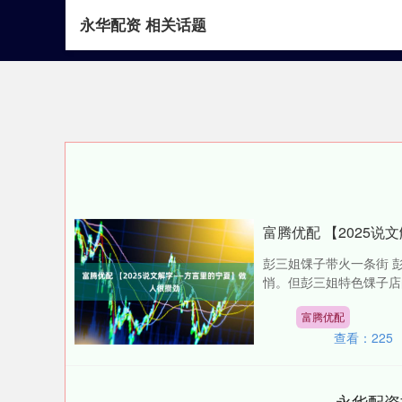
永华配资 相关话题
首页
永华配资
富腾优配 【2025
彭三姐馃子带火一条街 彭
悄。但彭三姐特色馃子店
富腾优配
查看：
225
永华配资