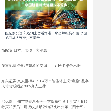
配亿多配资 刘祝润去留看海港，拿吕焯毅换不值 李国
旭目标大连至少不退步
简配资 日本、美债！大消息！
盈富配资 色彩与想象的交织——瓦哈卡彩色木雕
东兴证券 京东重押AI：1.4万个智能体上岗“赛跑” 数字
人带货成绩超80%真人主播
启远网 兰州市慈善总会关于支援榆中县山洪灾害抢险
救灾和灾后重建接收捐赠款物及支出公示（四十五）