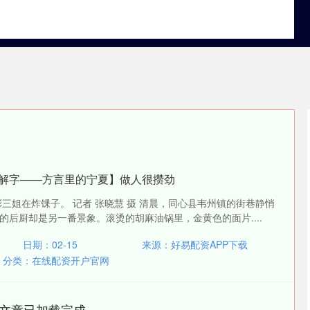
股票配资利息
实体配资公司
在线配资开户官网
说文解字——方言里的宁夏】做人很攒劲
三姐在炸馃子。 记者 张晓慧 摄 清晨，同心县韦州镇的街巷静悄
的后厨却是另一番景象。滚烫的胡麻油锅里，金黄色的面片....
日期：02-15
来源：好易配资APP下载
分类：
在线配资开户官网
文章已加载完成