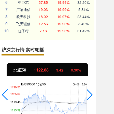
6
中巨芯
27.85
19.99%
32.20%
7
广哈通信
19.03
19.99%
5.84%
8
欣天科技
18.02
19.97%
28.44%
9
飞天诚信
12.56
19.96%
8.49%
10
任子行
7.16
19.93%
31.42%
沪深京行情 实时轮播
北证50
1122.88
创
3.42
0.30%