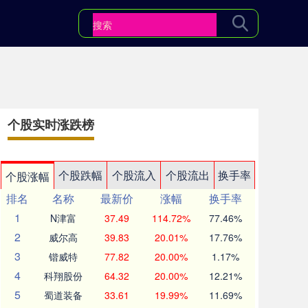
个股实时涨跌榜
个股跌幅
个股流入
个股流出
换手率
个股涨幅
排名
名称
最新价
涨幅
换手率
1
N津富
37.49
114.72%
77.46%
2
威尔高
39.83
20.01%
17.76%
3
锴威特
77.82
20.00%
1.17%
4
科翔股份
64.32
20.00%
12.21%
5
蜀道装备
33.61
19.99%
11.69%