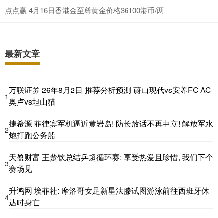
点点赢 4月16日香港金至尊黄金价格36100港币/两
最新文章
万联证券 26年8月2日 推荐分析预测 蔚山现代vs安养FC AC
1
奥卢vs坦山猫
捷希源 菲律宾军机逼近黄岩岛! 防长放话不再中立! 解放军水
2
炮打跑公务船
天盈财富 王楚钦总结乒超循环赛: 享受热爱且珍惜, 我们下个
3
赛场见
升鸿网 埃菲社: 摩洛哥女足新星法滕试图游泳前往西班牙休
4
达时身亡