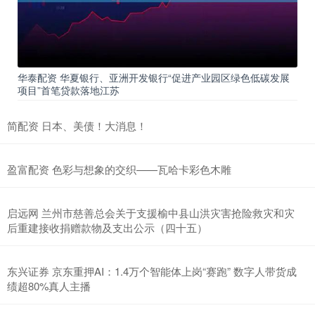
华泰配资 华夏银行、亚洲开发银行“促进产业园区绿色低碳发展
项目”首笔贷款落地江苏
简配资 日本、美债！大消息！
盈富配资 色彩与想象的交织——瓦哈卡彩色木雕
启远网 兰州市慈善总会关于支援榆中县山洪灾害抢险救灾和灾
后重建接收捐赠款物及支出公示（四十五）
东兴证券 京东重押AI：1.4万个智能体上岗“赛跑” 数字人带货成
绩超80%真人主播