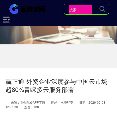
赢正通 外资企业深度参与中国云市场
超80%青睐多云服务部署
来源：掘金配资APP下载
网站：永华配资
日期：2026-06-03
10:44:30
查看：108