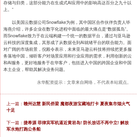
存储与归类，这部分能力在生成式AI应用中的影响高达百分之九十以
上。”
以美国云数据公司Snowflake为例，其中国区合作伙伴负责人毕
海燕介绍，许多企业在数字化进程中面临的最大痛点是“数据孤岛”。
而Snowflake致力于在云端构建一个统一的数据平台，通过与亚马逊
云科技的深度集成，其形成了从数据仓到AI就绪平台的联合能力。面
对广阔的市场前景，倪殿令表示，未来亚马逊云科技将持续把更多服
务落地中国，倾听客户对场景应用和行业应用的需求，利用创新的云
和AI服务，更好地服务于在华客户，包括进入中国的跨国企业和中国
本土企业，帮助其解决业务问题。
永华配资提示：文章来自网络，不代表本站观点。
上一篇：
赣州达慧 新民侨梁 魔都夜游宝藏地打卡 夏夜集市烟火气
十足
下一篇：
捷希源 菲律宾军机逼近黄岩岛! 防长放话不再中立! 解放
军水炮打跑公务船