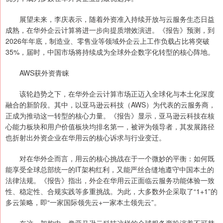
展望未来，李庆表示，随着外资准入持续开放与云服务生态日益
成熟，在华外企云计算将进一步向提质增效演进。《报告》预测，到
2026年年底，制造业、零售业等领域外企云上工作负载占比将突破
35%，届时，中国市场将持续成为全球外企数字化转型的核心阵地。
AWS获外资青睐
该轮趋势之下，在华外企云计算市场正迈入全球化与本土化深度
融合的新阶段。其中，以亚马逊云科技（AWS）为代表的云服务商，
正成为推动这一转型的核心力量。《报告》显示，亚马逊云科技在核
心能力板块和用户价值板块均排名第一，被评为领导者，其发展路径
也折射出外资企业在华用云的核心诉求与行业变迁。
对在华外企而言，用云的核心挑战在于一个微妙的平衡：如何既
能享受全球总部统一的IT架构红利，又能严丝合缝地遵守中国本土的
法律法规。《报告》指出，外企在华用云正面临云服务功能体验一致
性、稳定性、合规实践等多重挑战。为此，大多数外企采取了“1+1”的
多云策略，即“一家国际领先云+一家本土领先云”。