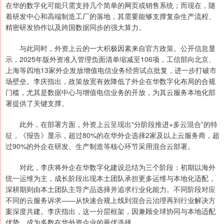
在华的数字化可能只需支持几个简单的网页或销售系统；而现在，随
着研发中心和高端制造工厂的落地，其需要能够支撑复杂生产流程、
精密研发协作以及跨国数据同步的强大算力。
与此同时，外资上云的一大积极因素来自官方政策。公开信息显
示，2025年版外资准入管理负面清单缩减至106项，工信部向北京、
上海等四地13家外企发放增值电信业务经营试点批复，进一步打破市
场壁垒。李庆指出，政策放宽有效降低了外企在华数字化布局的合规
门槛，尤其是数据中心与增值电信业务的开放，为其云服务本地化部
署提供了关键支撑。
此外，在部署方面，外资上云呈现出“分阶段推进+多云混合”的特
征，《报告》显示，超过80%的在华外企选择2家及以上云服务商，超
过90%的外企在研发、生产制造等核心环节采用混合云部署。
对此，李庆将外企在华数字化建设总结为三个阶段：初期以海外
统一运维为主，成长阶段出现本土团队承担更多运维与本地化适配，
深耕期则由本土团队主导产品选择并追求行业化能力。不同阶段对应
不同的云服务诉求——从快速合规上线到混合云治理再到行业解决方
案深度共建。李庆指出，这一分层框架，因兼顾全球协同与本地适配
优势，成为多数在华外资企业的最优选择。