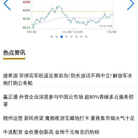
热点资讯
捷希源 菲律宾军机逼近黄岩岛! 防长放话不再中立! 解放军水
炮打跑公务船
赢正通 外资企业深度参与中国云市场 超80%青睐多云服务部
署
赣州达慧 新民侨梁 魔都夜游宝藏地打卡 夏夜集市烟火气十足
牛道配资 金价屡创新高 金饰千元每克仍热销