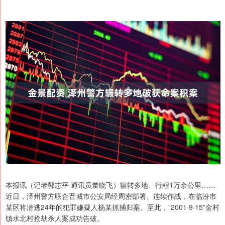
本报讯（记者郭志平 通讯员董晓飞）辗转多地、行程1万余公里……
近日，泽州警方联合晋城市公安局经周密部署、连续作战，在临汾市
某区将潜逃24年的犯罪嫌疑人杨某抓捕归案。至此，“2001·9·15”金村
镇水北村抢劫杀人案成功告破。