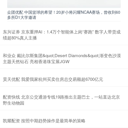
众团优配 中国篮球的希望！20岁小将闪耀NCAA赛场，曾收到60
多所D1大学邀请
东兴证券 京东重押AI：1.4万个智能体上岗“赛跑” 数字人带货成
绩超80%真人主播
和业众 戴比尔斯集团&quot;Desert Diamonds&quot;渐变色沙漠
主题天然钻石 亮相香港珠宝展JGW
昊天优配 我爱我家杭州买卖住房总交易额超6700亿元
配资快线 北京公交通游专线19路推出主题巴士，一站直达北京
野生动物园
凯耀配资 按照中期趋势操作是最简单的策略