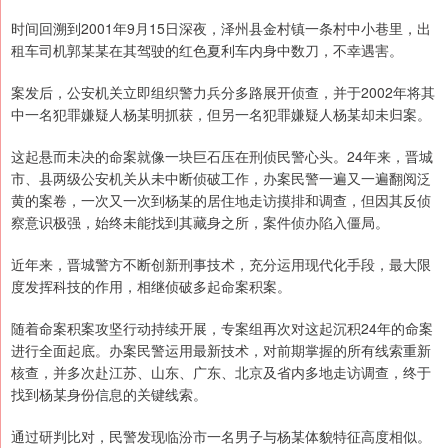
时间回溯到2001年9月15日深夜，泽州县金村镇一条村中小巷里，出
租车司机郭某某在其驾驶的红色夏利车内身中数刀，不幸遇害。
案发后，公安机关立即组织警力兵分多路展开侦查，并于2002年将其
中一名犯罪嫌疑人杨某明抓获，但另一名犯罪嫌疑人杨某却未归案。
这起悬而未决的命案就像一块巨石压在刑侦民警心头。24年来，晋城
市、县两级公安机关从未中断侦破工作，办案民警一遍又一遍翻阅泛
黄的案卷，一次又一次到杨某的居住地走访摸排和调查，但因其反侦
察意识极强，始终未能找到其藏身之所，案件侦办陷入僵局。
近年来，晋城警方不断创新刑事技术，充分运用现代化手段，最大限
度发挥科技的作用，相继侦破多起命案积案。
随着命案积案攻坚行动持续开展，专案组再次对这起沉积24年的命案
进行全面起底。办案民警运用最新技术，对前期掌握的所有线索重新
核查，并多次赴江苏、山东、广东、北京及省内多地走访调查，终于
找到杨某身份信息的关键线索。
通过研判比对，民警发现临汾市一名男子与杨某体貌特征高度相似。