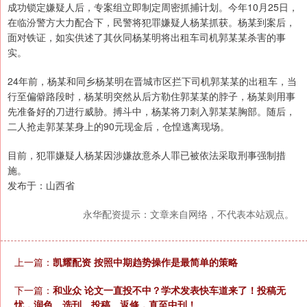
成功锁定嫌疑人后，专案组立即制定周密抓捕计划。今年10月25日，
在临汾警方大力配合下，民警将犯罪嫌疑人杨某抓获。杨某到案后，
面对铁证，如实供述了其伙同杨某明将出租车司机郭某某杀害的事
实。
24年前，杨某和同乡杨某明在晋城市区拦下司机郭某某的出租车，当
行至偏僻路段时，杨某明突然从后方勒住郭某某的脖子，杨某则用事
先准备好的刀进行威胁。搏斗中，杨某将刀刺入郭某某胸部。随后，
二人抢走郭某某身上的90元现金后，仓惶逃离现场。
目前，犯罪嫌疑人杨某因涉嫌故意杀人罪已被依法采取刑事强制措
施。
发布于：山西省
永华配资提示：文章来自网络，不代表本站观点。
上一篇：
凯耀配资 按照中期趋势操作是最简单的策略
下一篇：
和业众 论文一直投不中？学术发表快车道来了！投稿无
忧，润色、选刊、投稿、返修，直至中刊！