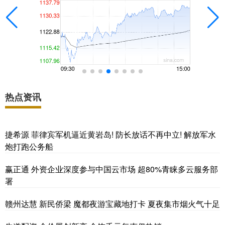
热点资讯
捷希源 菲律宾军机逼近黄岩岛! 防长放话不再中立! 解放军水
炮打跑公务船
赢正通 外资企业深度参与中国云市场 超80%青睐多云服务部
署
赣州达慧 新民侨梁 魔都夜游宝藏地打卡 夏夜集市烟火气十足