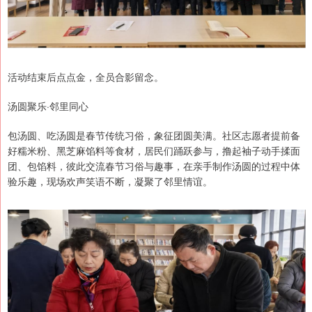
活动结束后点点金，全员合影留念。
汤圆聚乐·邻里同心
包汤圆、吃汤圆是春节传统习俗，象征团圆美满。社区志愿者提前备
好糯米粉、黑芝麻馅料等食材，居民们踊跃参与，撸起袖子动手揉面
团、包馅料，彼此交流春节习俗与趣事，在亲手制作汤圆的过程中体
验乐趣，现场欢声笑语不断，凝聚了邻里情谊。