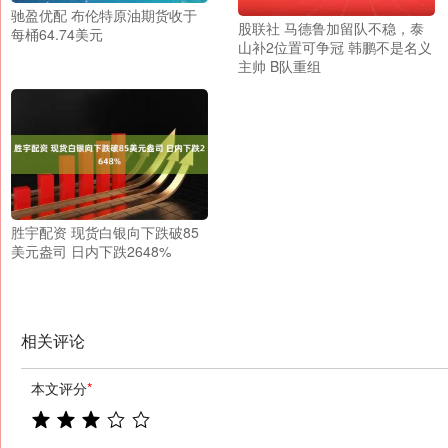
驰盈优配 布伦特原油期货收于
股联社 马德鲁加留队不稳，泰
每桶64.74美元
山补2位置可争冠 韩鹏不是名义
主帅 B队重组
胜宇配资 现货白银向下跌破85
美元盎司 日内下跌2648%
相关评论
本文评分
*