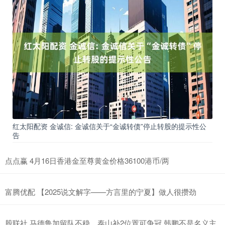
红太阳配资 金诚信: 金诚信关于“金诚转债”停止转股的提示性公
告
点点赢 4月16日香港金至尊黄金价格36100港币/两
富腾优配 【2025说文解字——方言里的宁夏】做人很攒劲
股联社 马德鲁加留队不稳，泰山补2位置可争冠 韩鹏不是名义主