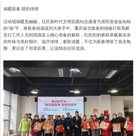
福暖新春·联韵传情
活动现场暖意融融，社区新时代文明实践站志愿者为居民发放金灿灿
的“福”字，将新春祝福送到大家手中。重庆渝北银座村镇银行双凤桥
支行工作人员则现场送上精心准备的春联，红彤彤的春联承载着浓浓
的年味与美好期许。福字传情，春联送暖，不仅为新春增添了喜庆氛
围，更拉近了邻里距离，让温情在社区流淌。