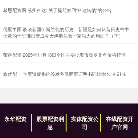
希恩配资网 苏州科达: 关于提前赎回“科达转债”的公告
优配中国 谈谈新疆伊斯兰化的历史，新疆是如何从昔日史书中
记载的千里佛国变成今天伊斯兰教一家独大的局面？（下）
荣耀配资 2025年11月18日全国主要批发市场罗非鱼价格行情
鑫优配 一季度贸促系统签发各类商事证明书同比增长14.91%
永华配资
股票配资利
实体配资公
在线配资开
息
司
户官网