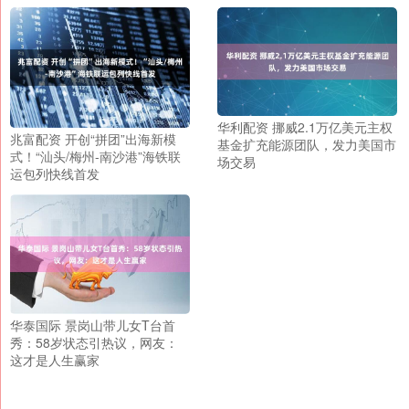
华利配资 挪威2.1万亿美元主权
兆富配资 开创“拼团”出海新模
基金扩充能源团队，发力美国市
式！“汕头/梅州-南沙港”海铁联
场交易
运包列快线首发
华泰国际 景岗山带儿女T台首
秀：58岁状态引热议，网友：
这才是人生赢家