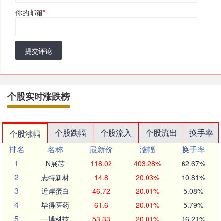
你的邮箱
*
提交评论
个股实时涨跌榜
个股跌幅
个股流入
个股流出
换手率
个股涨幅
排名
名称
最新价
涨幅
换手率
1
N展芯
118.02
403.28%
62.67%
2
志特新材
14.8
20.03%
10.81%
3
近岸蛋白
46.72
20.01%
5.08%
4
毕得医药
61.6
20.01%
5.79%
5
一博科技
53.33
20.01%
16.21%