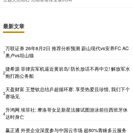
最新文章
万联证券 26年8月2日 推荐分析预测 蔚山现代vs安养FC AC
1
奥卢vs坦山猫
捷希源 菲律宾军机逼近黄岩岛! 防长放话不再中立! 解放军水
2
炮打跑公务船
天盈财富 王楚钦总结乒超循环赛: 享受热爱且珍惜, 我们下个
3
赛场见
升鸿网 埃菲社: 摩洛哥女足新星法滕试图游泳前往西班牙休
4
达时身亡
赢正通 外资企业深度参与中国云市场 超80%青睐多云服务