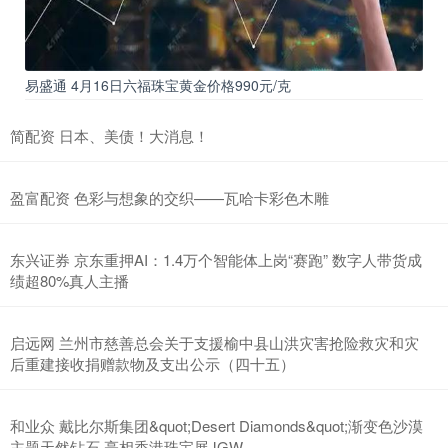
易盛通 4月16日六福珠宝黄金价格990元/克
简配资 日本、美债！大消息！
盈富配资 色彩与想象的交织——瓦哈卡彩色木雕
东兴证券 京东重押AI：1.4万个智能体上岗“赛跑” 数字人带货成
绩超80%真人主播
启远网 兰州市慈善总会关于支援榆中县山洪灾害抢险救灾和灾
后重建接收捐赠款物及支出公示（四十五）
和业众 戴比尔斯集团&quot;Desert Diamonds&quot;渐变色沙漠
主题天然钻石 亮相香港珠宝展JGW